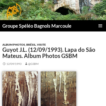
Aller
au
contenu
Groupe Spéléo Bagnols Marcoule
MENU
PRINCI
ALBUM PHOTOS
,
BRÉSIL
,
VISITE
Guyot J.L. (12/09/1993). Lapa do São
Mateus. Album Photos GSBM
12/09/1993
@GSBM