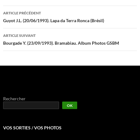
Navigation
ARTICLE PRÉCÉDENT
des
Guyot J.L. (20/06/1993). Lapa da Terra Ronca (Brésil)
articles
ARTICLE SUIVANT
Bourgade Y. (23/09/1993). Bramabiau. Album Photos GSBM
Rechercher
OK
VOS SORTIES / VOS PHOTOS