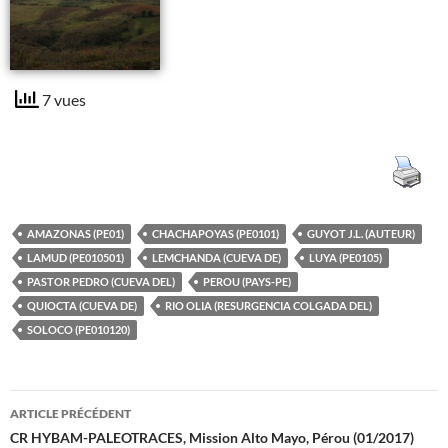
7 vues
AMAZONAS (PE01)
CHACHAPOYAS (PE0101)
GUYOT J.L. (AUTEUR)
LAMUD (PE010501)
LEMCHANDA (CUEVA DE)
LUYA (PE0105)
PASTOR PEDRO (CUEVA DEL)
PEROU (PAYS-PE)
QUIOCTA (CUEVA DE)
RIO OLIA (RESURGENCIA COLGADA DEL)
SOLOCO (PE010120)
Navigation
ARTICLE PRÉCÉDENT
des
CR HYBAM-PALEOTRACES, Mission Alto Mayo, Pérou (01/2017)