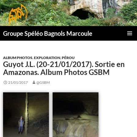
Aller
au
contenu
Groupe Spéléo Bagnols Marcoule
MENU
PRINCI
ALBUM PHOTOS
,
EXPLORATION
,
PÉROU
Guyot J.L. (20-21/01/2017). Sortie en
Amazonas. Album Photos GSBM
21/01/2017
@GSBM