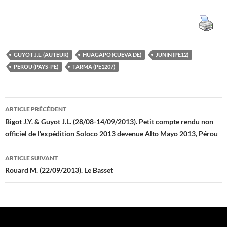
GUYOT J.L. (AUTEUR)
HUAGAPO (CUEVA DE)
JUNIN (PE12)
PEROU (PAYS-PE)
TARMA (PE1207)
Navigation
ARTICLE PRÉCÉDENT
des
Bigot J.Y. & Guyot J.L. (28/08-14/09/2013). Petit compte rendu non
officiel de l’expédition Soloco 2013 devenue Alto Mayo 2013, Pérou
articles
ARTICLE SUIVANT
Rouard M. (22/09/2013). Le Basset