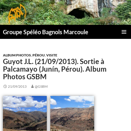
Aller
au
contenu
Groupe Spéléo Bagnols Marcoule
MENU
PRINCI
ALBUM PHOTOS
,
PÉROU
,
VISITE
Guyot J.L. (21/09/2013). Sortie à
Palcamayo (Junín, Pérou). Album
Photos GSBM
21/09/2013
@GSBM