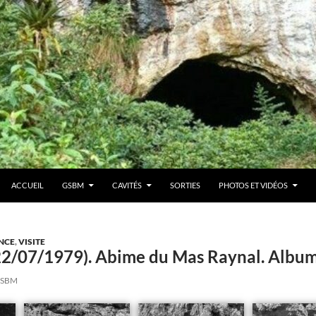
ACCUEIL
GSBM
CAVITÉS
SORTIES
PHOTOS ET VIDÉOS
NCE
,
VISITE
 (22/07/1979). Abime du Mas Raynal. Alb
SBM