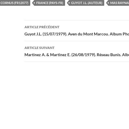
CORNUS (FR12077)
FRANCE (PAYS-FR)
GUYOT J.L. (AUTEUR)
MAS RAYNAL
Navigation
ARTICLE PRÉCÉDENT
des
Guyot J.L. (15/07/1979). Aven du Mont Marcou. Album P
articles
ARTICLE SUIVANT
Martinez A. & Martinez E. (26/08/1979). Réseau Bunis. 