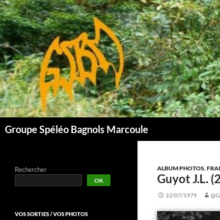
Aller
au
contenu
Groupe Spéléo Bagnols Marcoule
ALBUM PHOTOS
,
FRA
Rechercher
Guyot J.L.
OK
22/07/1979
@G
VOS SORTIES / VOS PHOTOS