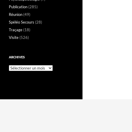
Publication
(285)
Réunion
(49)
Spéléo Secours
(28)
Traçage
(18)
Visite
(526)
ARCHIVES
Archives