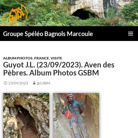
Aller
au
contenu
Groupe Spéléo Bagnols Marcoule
MENU
PRINCI
ALBUM PHOTOS
,
FRANCE
,
VISITE
Guyot J.L. (23/09/2023). Aven des
Pèbres. Album Photos GSBM
23/09/2023
@GSBM