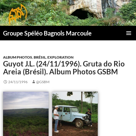
Aller
au
contenu
Groupe Spéléo Bagnols Marcoule
MENU
PRINCI
ALBUM PHOTOS
,
BRÉSIL
,
EXPLORATION
Guyot J.L. (24/11/1996). Gruta do Rio
Areia (Brésil). Album Photos GSBM
24/11/1996
@GSBM