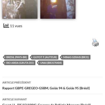
11 vues
BRESIL (PAYS-BR)
GUYOT F. (AUTEUR)
MINAS GERAIS (BR31)
RIO AREIA (GRUTA DO)
UNAI (BR3170404)
Navigation
ARTICLE PRÉCÉDENT
des
Rapport GBPE-GREGEO-GSBM, Goiás 94 & Goiás 95 (Brésil)
articles
ARTICLE SUIVANT
Guyot J.L. (05/12/1996). Caverna do Refúgio Maroaga (Brésil)