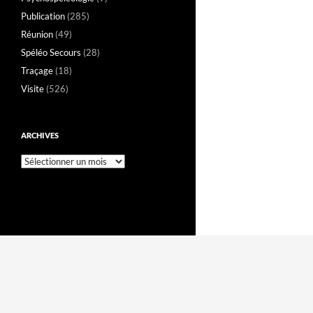
Publication
(285)
Réunion
(49)
Spéléo Secours
(28)
Traçage
(18)
Visite
(526)
ARCHIVES
Archives