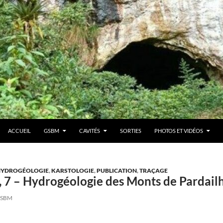
ACCUEIL
GSBM
CAVITÉS
SORTIES
PHOTOS ET VIDÉOS
HYDROGÉOLOGIE
,
KARSTOLOGIE
,
PUBLICATION
,
TRAÇAGE
, 7 – Hydrogéologie des Monts de Pardail
SBM