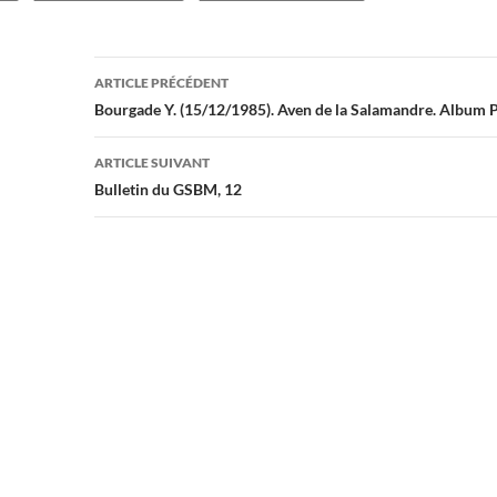
Navigation
ARTICLE PRÉCÉDENT
des
Bourgade Y. (15/12/1985). Aven de la Salamandre. Album
articles
ARTICLE SUIVANT
Bulletin du GSBM, 12