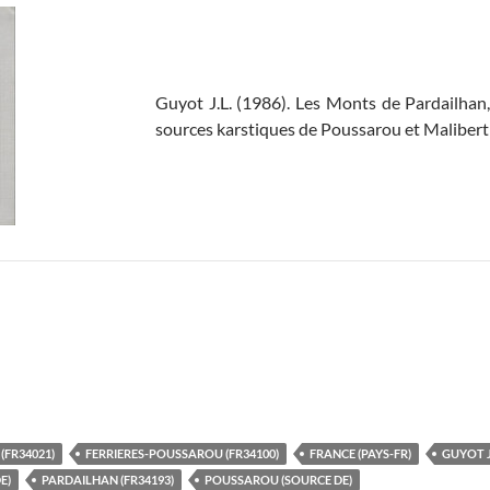
Guyot J.L. (1986). Les Monts de Pardailha
sources karstiques de Poussarou et Maliber
FR34021)
FERRIERES-POUSSAROU (FR34100)
FRANCE (PAYS-FR)
GUYOT J
E)
PARDAILHAN (FR34193)
POUSSAROU (SOURCE DE)