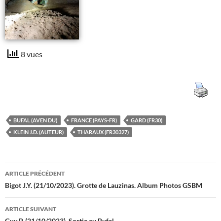
8 vues
BUFAL (AVEN DU)
FRANCE (PAYS-FR)
GARD (FR30)
KLEIN J.D. (AUTEUR)
THARAUX (FR30327)
Navigation
ARTICLE PRÉCÉDENT
des
Bigot J.Y. (21/10/2023). Grotte de Lauzinas. Album Photos GSBM
articles
ARTICLE SUIVANT
Guy P. (21/10/2023). Sortie au Bufal