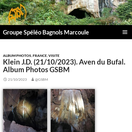
Aller
au
contenu
Groupe Spéléo Bagnols Marcoule
MENU
PRINCI
ALBUM PHOTOS
,
FRANCE
,
VISITE
Klein J.D. (21/10/2023). Aven du Bufal.
Album Photos GSBM
21/10/2023
@GSBM