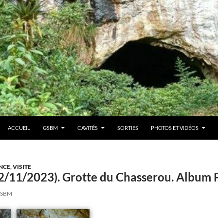
ACCUEIL
GSBM
CAVITÉS
SORTIES
PHOTOS ET VIDÉOS
NCE
,
VISITE
12/11/2023). Grotte du Chasserou. Albu
SBM