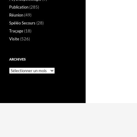
Publication
(285)
Réunion
(49)
Spéléo Secours
(28)
Traçage
(18)
Visite
(526)
ARCHIVES
Archives