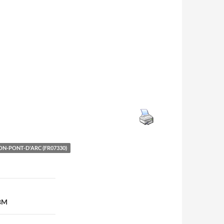
N-PONT-D'ARC (FR07330)
SBM