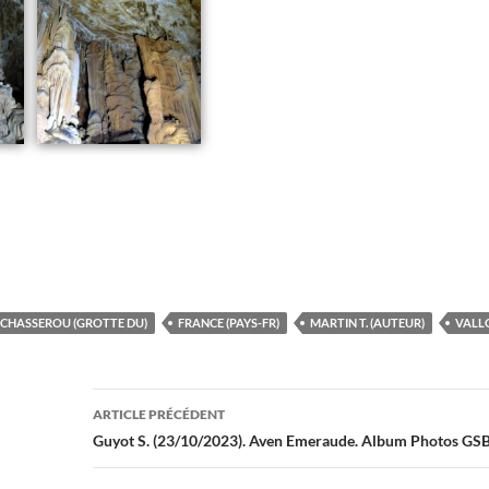
CHASSEROU (GROTTE DU)
FRANCE (PAYS-FR)
MARTIN T. (AUTEUR)
VALLO
Navigation
ARTICLE PRÉCÉDENT
des
Guyot S. (23/10/2023). Aven Emeraude. Album Photos G
articles