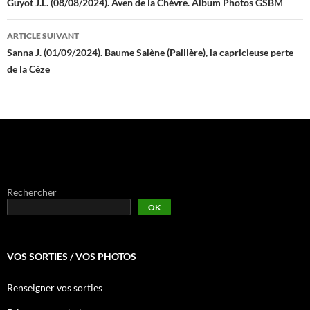
des
Guyot J.L. (08/08/2024). Aven de la Chèvre. Album Photos GSBM
articles
ARTICLE SUIVANT
Sanna J. (01/09/2024). Baume Salène (Paillère), la capricieuse perte
de la Cèze
Rechercher
OK
VOS SORTIES / VOS PHOTOS
Renseigner vos sorties