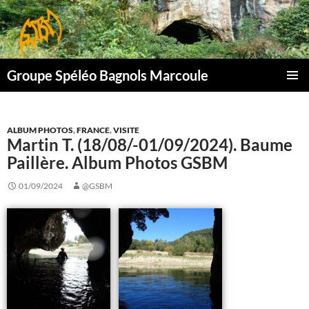
Aller
au
contenu
Groupe Spéléo Bagnols Marcoule
MENU
PRINCI
ALBUM PHOTOS
,
FRANCE
,
VISITE
Martin T. (18/08/-01/09/2024). Baume
Paillère. Album Photos GSBM
01/09/2024
@GSBM