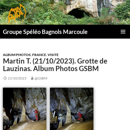
Aller
au
contenu
Groupe Spéléo Bagnols Marcoule
MENU
PRINCI
ALBUM PHOTOS
,
FRANCE
,
VISITE
Martin T. (21/10/2023). Grotte de
Lauzinas. Album Photos GSBM
21/10/2023
@GSBM