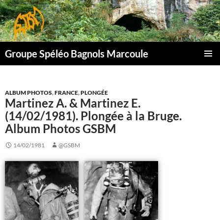
Aller
au
contenu
Groupe Spéléo Bagnols Marcoule
MENU
PRINCI
ALBUM PHOTOS
,
FRANCE
,
PLONGÉE
Martinez A. & Martinez E.
(14/02/1981). Plongée à la Bruge.
Album Photos GSBM
14/02/1981
@GSBM