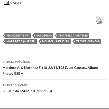
9 vues
FRANCE (PAYS-FR)
GARD (FR30)
MARTINEZ A. (AUTEUR)
MARTINEZ E. (AUTEUR)
MONTCLUS (FR30175)
TRAVES (AVEN DU)
Navigation
ARTICLE PRÉCÉDENT
des
Martinez A. & Martinez E. (18-22/11/1981). Les Causses. Album
Photos GSBM
articles
ARTICLE SUIVANT
Bulletin du GSBM, 10 (Montclus)