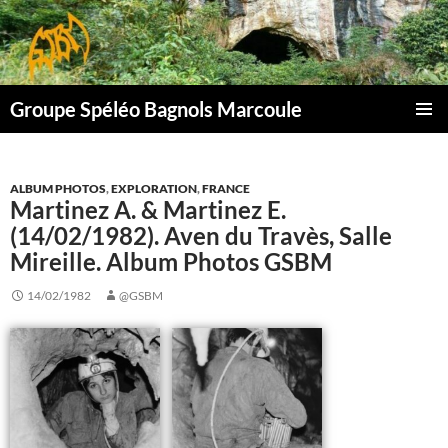
Aller
au
contenu
Groupe Spéléo Bagnols Marcoule
MENU
PRINCI
ALBUM PHOTOS
,
EXPLORATION
,
FRANCE
Martinez A. & Martinez E.
(14/02/1982). Aven du Travès, Salle
Mireille. Album Photos GSBM
14/02/1982
@GSBM