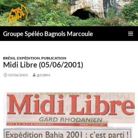
Aller
au
contenu
Groupe Spéléo Bagnols Marcoule
MENU
PRINCI
BRÉSIL
,
EXPÉDITION
,
PUBLICATION
Midi Libre (05/06/2001)
05/06/2001
@GSBM