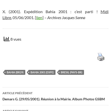
X. (2001). Expédition Bahia 2001 : c’est parti !
Midi
Libre
, 05/06/2001. [
lien
] –
Archives Jacques Sanna
8 vues
BAHIA (BR29)
BAHIA 2001 (EXPE)
BRESIL (PAYS-BR)
Navigation
ARTICLE PRÉCÉDENT
des
Demars G. (29/05/2001). Réunion à la Mairie. Album Photos GSBM
articles
ARTICLE SUIVANT