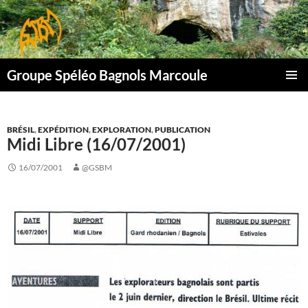
Aller
au
contenu
Groupe Spéléo Bagnols Marcoule
MENU
PRINCI
BRÉSIL
,
EXPÉDITION
,
EXPLORATION
,
PUBLICATION
Midi Libre (16/07/2001)
16/07/2001
@GSBM