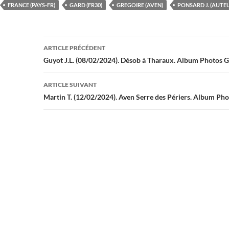
FRANCE (PAYS-FR)
GARD (FR30)
GREGOIRE (AVEN)
PONSARD J. (AUTE
Navigation
ARTICLE PRÉCÉDENT
des
Guyot J.L. (08/02/2024). Désob à Tharaux. Album Photos
articles
ARTICLE SUIVANT
Martin T. (12/02/2024). Aven Serre des Périers. Album P