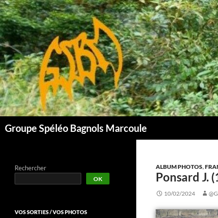
Aller
au
contenu
Groupe Spéléo Bagnols Marcoule
ALBUM PHOTOS
,
FRA
Rechercher
Ponsard J. 
OK
10/02/2024
@G
VOS SORTIES / VOS PHOTOS