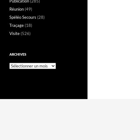
Publication
(285)
Réunion
(49)
Spéléo Secours
(28)
Traçage
(18)
Visite
(526)
ARCHIVES
Archives