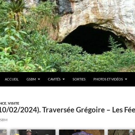
ACCUEIL
GSBM
CAVITÉS
SORTIES
PHOTOS ET VIDÉOS
NCE
,
VISITE
(10/02/2024). Traversée Grégoire – Les F
SBM