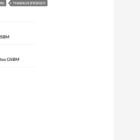
UR)
THARAUX (FR30327)
 GSBM
hotos GSBM