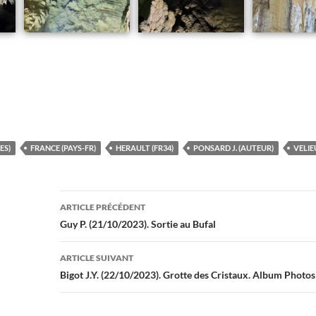
ES)
FRANCE (PAYS-FR)
HERAULT (FR34)
PONSARD J. (AUTEUR)
VELIE
Navigation
ARTICLE PRÉCÉDENT
des
Guy P. (21/10/2023). Sortie au Bufal
articles
ARTICLE SUIVANT
Bigot J.Y. (22/10/2023). Grotte des Cristaux. Album Phot