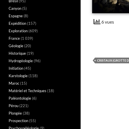
Brésil
(95)
Canyon
(5)
Espagne
(8)
6 vues
Expédition
(157)
Exploration
(609)
France
(1 039)
Géologie
(20)
Historique
(19)
Hydrogéologie
(96)
CRISTAUX (GROTTE D
Initiation
(45)
Karstologie
(118)
Maroc
(15)
Matériel et Techniques
(18)
Paléontologie
(6)
Pérou
(221)
Plongée
(38)
Prospection
(55)
Psychospéléologie
(9)