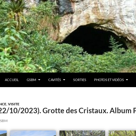
ACCUEIL
GSBM
CAVITÉS
SORTIES
PHOTOS ET VIDÉOS
NCE
,
VISITE
(22/10/2023). Grotte des Cristaux. Albu
SBM