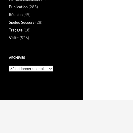
Publication
(285)
Réunion
(49)
Spéléo Secours
(28)
Traçage
(18)
Visite
(526)
ARCHIVES
Archives