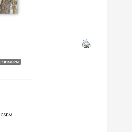
UX (FR34326)
os GSBM