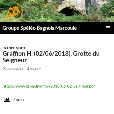
Aller
au
contenu
Groupe Spéléo Bagnols Marcoule
MENU
PRINCI
FRANCE
,
VISITE
Graffion H. (02/06/2018). Grotte du
Seigneur
02/06/2018
@GSBM
https://www.gsbm.fr/infos/2018_06_02_Seigneur.pdf
12 vues