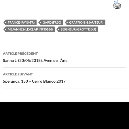
FRANCE (PAYS-FR)
GARD (FR30)
GRAFFION H. (AUTEUR)
MEJANNES-LE-CLAP (FR30164)
SEIGNEUR (GROTTE DU)
Navigation
ARTICLE PRÉCÉDENT
des
Sanna J. (20/05/2018). Aven de l’Âne
articles
ARTICLE SUIVANT
Spelunca, 150 – Cerro Blanco 2017