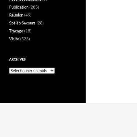
Publication
(285)
Réunion
(49)
Spéléo Secours
(28)
Traçage
(18)
Visite
(526)
ARCHIVES
Archives