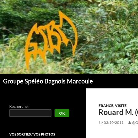
Aller
au
contenu
Groupe Spéléo Bagnols Marcoule
FRANCE
,
VISITE
Rechercher
Rouard M. (
OK
03/10/2011
@G
VOS SORTIES / VOS PHOTOS