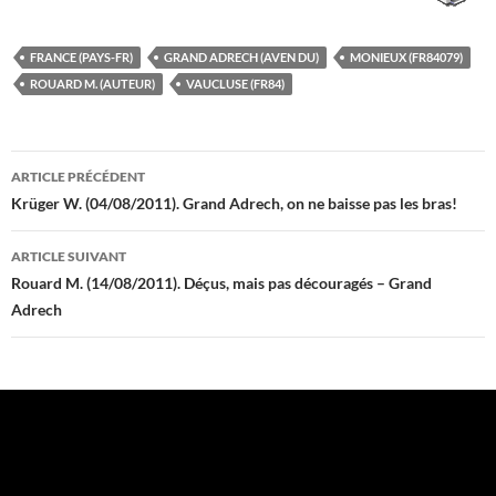
FRANCE (PAYS-FR)
GRAND ADRECH (AVEN DU)
MONIEUX (FR84079)
ROUARD M. (AUTEUR)
VAUCLUSE (FR84)
Navigation
ARTICLE PRÉCÉDENT
des
Krüger W. (04/08/2011). Grand Adrech, on ne baisse pas les bras!
articles
ARTICLE SUIVANT
Rouard M. (14/08/2011). Déçus, mais pas découragés – Grand
Adrech