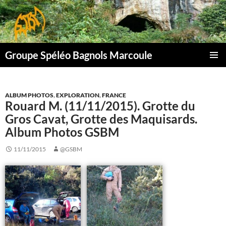
Aller
au
contenu
Groupe Spéléo Bagnols Marcoule
MENU
PRINCI
ALBUM PHOTOS
,
EXPLORATION
,
FRANCE
Rouard M. (11/11/2015). Grotte du
Gros Cavat, Grotte des Maquisards.
Album Photos GSBM
11/11/2015
@GSBM