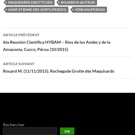
MAQUISARDS (GROTTE DES)
ROUARD M. (AUTEUR)
SAINT-ETIENNE-DES-SORTS (FR30251)
VENEJAN (FR30342)
Navigation
ARTICLE PRÉCÉDENT
des
6ta Reunión Científica HYBAM – Ríos de los Andes y de la
Amazonia, Cuzco, Pérou (10/2015)
articles
ARTICLE SUIVANT
Rouard M. (11/11/2015). Rochegude Grotte des Maquisards
Rechercher
OK