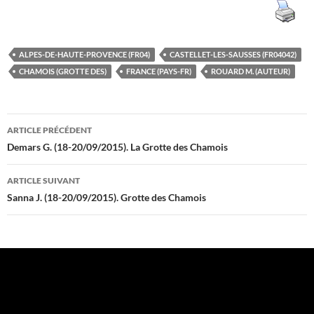
ALPES-DE-HAUTE-PROVENCE (FR04)
CASTELLET-LES-SAUSSES (FR04042)
CHAMOIS (GROTTE DES)
FRANCE (PAYS-FR)
ROUARD M. (AUTEUR)
Navigation
ARTICLE PRÉCÉDENT
des
Demars G. (18-20/09/2015). La Grotte des Chamois
articles
ARTICLE SUIVANT
Sanna J. (18-20/09/2015). Grotte des Chamois