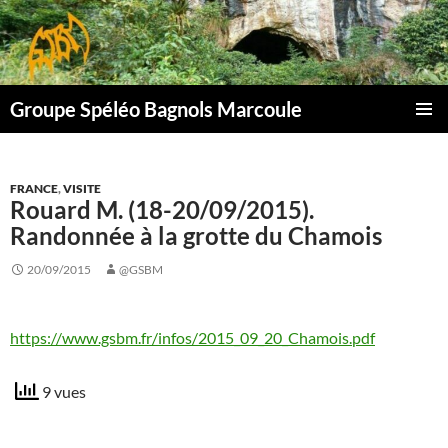
Aller
au
contenu
Groupe Spéléo Bagnols Marcoule
MENU
PRINCI
FRANCE
,
VISITE
Rouard M. (18-20/09/2015).
Randonnée à la grotte du Chamois
20/09/2015
@GSBM
https://www.gsbm.fr/infos/2015_09_20_Chamois.pdf
9 vues