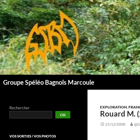
Aller
au
contenu
Groupe Spéléo Bagnols Marcoule
EXPLORATION
,
FRAN
Rechercher
Rouard M. (
OK
21/12/2008
@G
VOS SORTIES / VOS PHOTOS