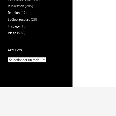
Publication
(285)
Réunion
(49)
Spéléo Secours
(28)
Traçage
(18)
Visite
(526)
ARCHIVES
Archives