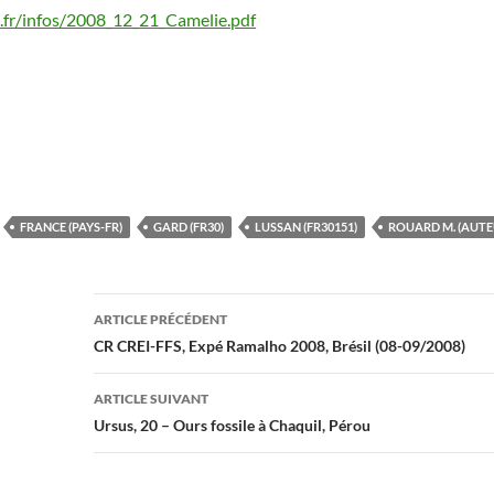
fr/infos/2008_12_21_Camelie.pdf
FRANCE (PAYS-FR)
GARD (FR30)
LUSSAN (FR30151)
ROUARD M. (AUTE
Navigation
ARTICLE PRÉCÉDENT
des
CR CREI-FFS, Expé Ramalho 2008, Brésil (08-09/2008)
articles
ARTICLE SUIVANT
Ursus, 20 – Ours fossile à Chaquil, Pérou