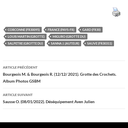
CORCONNE (FR30095)
FRANCE (PAYS-FR)
GARD (FR30)
LOUIS MARTIN (GROTTE)
MIGURO (GROTTE DU)
SALPETRE (GROTTE DU)
SANNA J. (AUTEUR)
SAUVE (FR30311)
Navigation
ARTICLE PRÉCÉDENT
des
Bourgeois M. & Bourgeois R. (12/12/ 2021). Grotte des Crochets.
Album Photos GSBM
articles
ARTICLE SUIVANT
Sausse O. (08/01/2022). Déséquipement Aven Julien