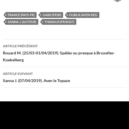
FRANCE (PAYS-FR)
GARD (FR30)
OUBLIS (AVEN DES)
SANNA J. (AUTEUR)
THARAUX (FR30327)
Navigation
ARTICLE PRÉCÉDENT
des
Rouard M. (25/03-01/04/2019). Spéléo ou presque à Bruxelles-
Koekelberg
articles
ARTICLE SUIVANT
Sanna J. (07/04/2019). Aven le Topaze