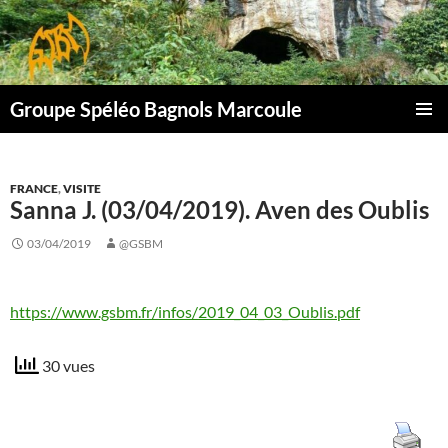
Aller
au
contenu
Groupe Spéléo Bagnols Marcoule
MENU
PRINCI
FRANCE
,
VISITE
Sanna J. (03/04/2019). Aven des Oublis
03/04/2019
@GSBM
https://www.gsbm.fr/infos/2019_04_03_Oublis.pdf
30 vues