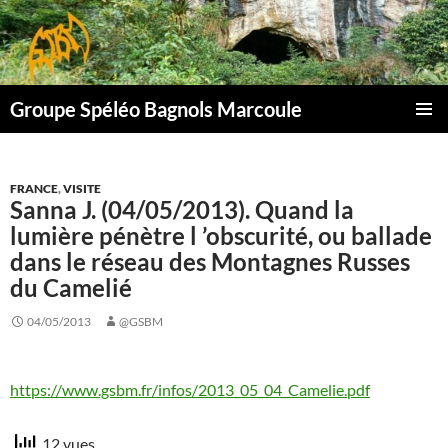
Aller
au
contenu
Groupe Spéléo Bagnols Marcoule
MENU
PRINCI
FRANCE
,
VISITE
Sanna J. (04/05/2013). Quand la
lumière pénètre l ’obscurité, ou ballade
dans le réseau des Montagnes Russes
du Camelié
04/05/2013
@GSBM
https://www.gsbm.fr/infos/2013_05_04_Camelie.pdf
12 vues