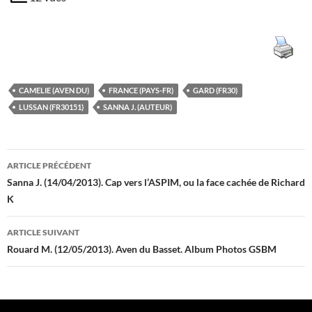
CAMELIE (AVEN DU)
FRANCE (PAYS-FR)
GARD (FR30)
LUSSAN (FR30151)
SANNA J. (AUTEUR)
Navigation
ARTICLE PRÉCÉDENT
des
Sanna J. (14/04/2013). Cap vers l’ASPIM, ou la face cachée de Richard
K
articles
ARTICLE SUIVANT
Rouard M. (12/05/2013). Aven du Basset. Album Photos GSBM