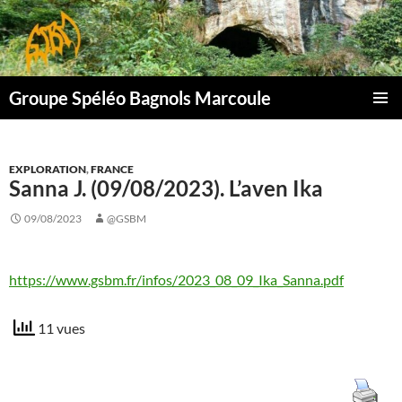
Aller
au
contenu
Groupe Spéléo Bagnols Marcoule
MENU
PRINCI
EXPLORATION
,
FRANCE
Sanna J. (09/08/2023). L’aven Ika
09/08/2023
@GSBM
https://www.gsbm.fr/infos/2023_08_09_Ika_Sanna.pdf
11 vues