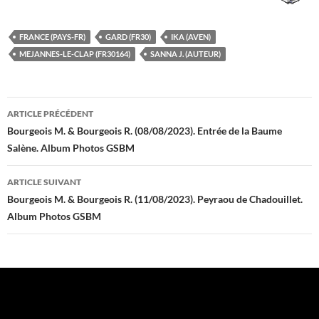
FRANCE (PAYS-FR)
GARD (FR30)
IKA (AVEN)
MEJANNES-LE-CLAP (FR30164)
SANNA J. (AUTEUR)
Navigation
ARTICLE PRÉCÉDENT
des
Bourgeois M. & Bourgeois R. (08/08/2023). Entrée de la Baume
Salène. Album Photos GSBM
articles
ARTICLE SUIVANT
Bourgeois M. & Bourgeois R. (11/08/2023). Peyraou de Chadouillet.
Album Photos GSBM