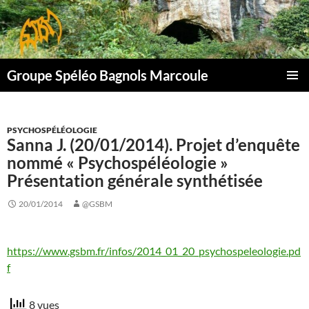
Aller
au
contenu
Groupe Spéléo Bagnols Marcoule
MENU
PRINCI
PSYCHOSPÉLÉOLOGIE
Sanna J. (20/01/2014). Projet d’enquête
nommé « Psychospéléologie »
Présentation générale synthétisée
20/01/2014
@GSBM
https://www.gsbm.fr/infos/2014_01_20_psychospeleologie.pd
f
8 vues