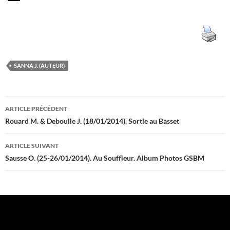
SANNA J. (AUTEUR)
Navigation
ARTICLE PRÉCÉDENT
des
Rouard M. & Deboulle J. (18/01/2014). Sortie au Basset
articles
ARTICLE SUIVANT
Sausse O. (25-26/01/2014). Au Souffleur. Album Photos GSBM