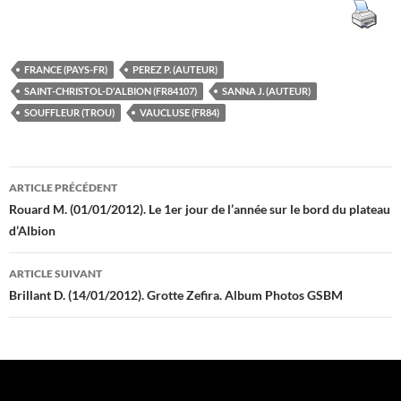
FRANCE (PAYS-FR)
PEREZ P. (AUTEUR)
SAINT-CHRISTOL-D'ALBION (FR84107)
SANNA J. (AUTEUR)
SOUFFLEUR (TROU)
VAUCLUSE (FR84)
Navigation
ARTICLE PRÉCÉDENT
des
Rouard M. (01/01/2012). Le 1er jour de l’année sur le bord du plateau
d’Albion
articles
ARTICLE SUIVANT
Brillant D. (14/01/2012). Grotte Zefira. Album Photos GSBM