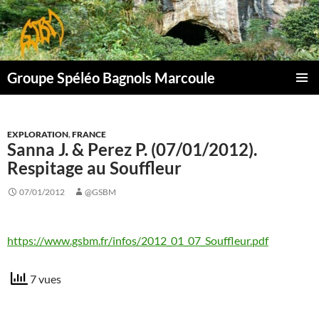
Aller
au
contenu
Groupe Spéléo Bagnols Marcoule
MENU
PRINCI
EXPLORATION
,
FRANCE
Sanna J. & Perez P. (07/01/2012).
Respitage au Souffleur
07/01/2012
@GSBM
https://www.gsbm.fr/infos/2012_01_07_Souffleur.pdf
7 vues