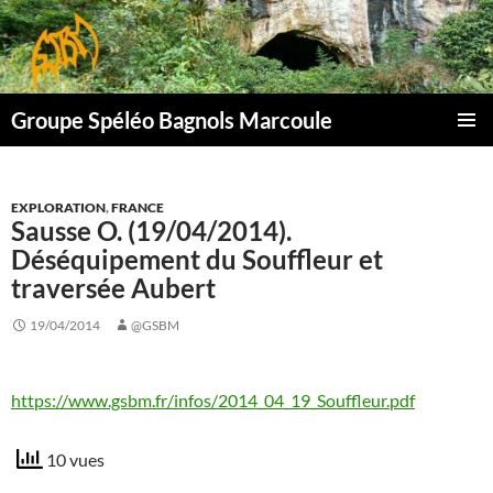
Aller
au
contenu
Groupe Spéléo Bagnols Marcoule
MENU
PRINCI
EXPLORATION
,
FRANCE
Sausse O. (19/04/2014).
Déséquipement du Souffleur et
traversée Aubert
19/04/2014
@GSBM
https://www.gsbm.fr/infos/2014_04_19_Souffleur.pdf
10 vues