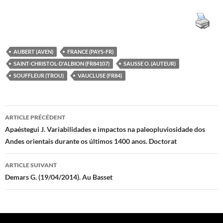
AUBERT (AVEN)
FRANCE (PAYS-FR)
SAINT-CHRISTOL-D'ALBION (FR84107)
SAUSSE O. (AUTEUR)
SOUFFLEUR (TROU)
VAUCLUSE (FR84)
Navigation
ARTICLE PRÉCÉDENT
des
Apaéstegui J. Variabilidades e impactos na paleopluviosidade dos
Andes orientais durante os últimos 1400 anos. Doctorat
articles
ARTICLE SUIVANT
Demars G. (19/04/2014). Au Basset