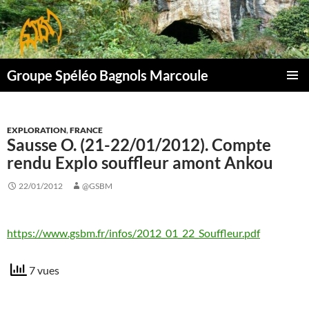
Aller
au
contenu
Groupe Spéléo Bagnols Marcoule
MENU
PRINCI
EXPLORATION
,
FRANCE
Sausse O. (21-22/01/2012). Compte
rendu Explo souffleur amont Ankou
22/01/2012
@GSBM
https://www.gsbm.fr/infos/2012_01_22_Souffleur.pdf
7 vues