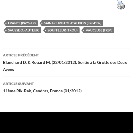
FRANCE (PAYS-FR)
SAINT-CHRISTOL-D'ALBION (FR84107)
SAUSSE O. (AUTEUR)
SOUFFLEUR (TROU)
VAUCLUSE (FR84)
Navigation
ARTICLE PRÉCÉDENT
des
Blanchard D. & Rouard M. (22/01/2012). Sortie à la Grotte des Deux
Avens
articles
ARTICLE SUIVANT
11ème Rik-Rak, Cendras, France (01/2012)