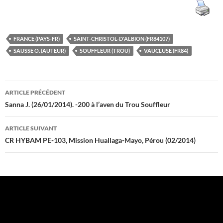
FRANCE (PAYS-FR)
SAINT-CHRISTOL-D'ALBION (FR84107)
SAUSSE O. (AUTEUR)
SOUFFLEUR (TROU)
VAUCLUSE (FR84)
Navigation
ARTICLE PRÉCÉDENT
des
Sanna J. (26/01/2014). -200 à l’aven du Trou Souffleur
articles
ARTICLE SUIVANT
CR HYBAM PE-103, Mission Huallaga-Mayo, Pérou (02/2014)