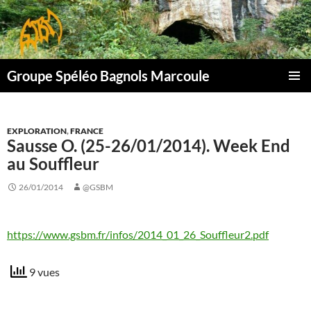
Aller
au
contenu
Groupe Spéléo Bagnols Marcoule
MENU
PRINCI
EXPLORATION
,
FRANCE
Sausse O. (25-26/01/2014). Week End
au Souffleur
26/01/2014
@GSBM
https://www.gsbm.fr/infos/2014_01_26_Souffleur2.pdf
9 vues