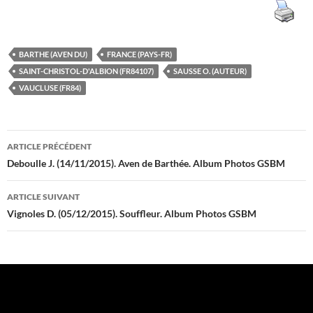
BARTHE (AVEN DU)
FRANCE (PAYS-FR)
SAINT-CHRISTOL-D'ALBION (FR84107)
SAUSSE O. (AUTEUR)
VAUCLUSE (FR84)
Navigation
ARTICLE PRÉCÉDENT
des
Deboulle J. (14/11/2015). Aven de Barthée. Album Photos GSBM
articles
ARTICLE SUIVANT
Vignoles D. (05/12/2015). Souffleur. Album Photos GSBM