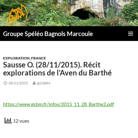
Aller
au
contenu
Groupe Spéléo Bagnols Marcoule
MENU
PRINCI
EXPLORATION
,
FRANCE
Sausse O. (28/11/2015). Récit
explorations de l’Aven du Barthé
28/11/2015
@GSBM
https://www.gsbm.fr/infos/2015_11_28_Barthe2.pdf
12 vues