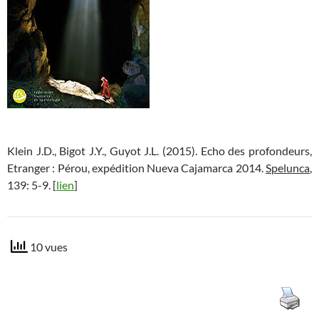
Klein J.D., Bigot J.Y., Guyot J.L. (2015). Echo des profondeurs,
Etranger : Pérou, expédition Nueva Cajamarca 2014.
Spelunca
,
139: 5-9. [
lien
]
10 vues