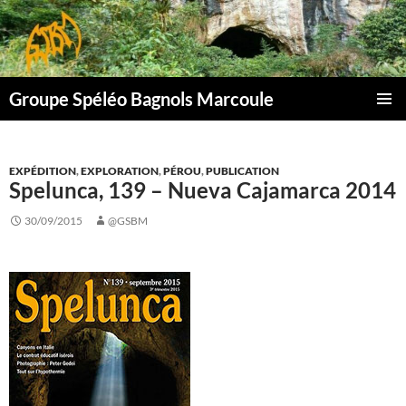
Aller
au
contenu
Groupe Spéléo Bagnols Marcoule
MENU
PRINCI
EXPÉDITION
,
EXPLORATION
,
PÉROU
,
PUBLICATION
Spelunca, 139 – Nueva Cajamarca 2014
30/09/2015
@GSBM