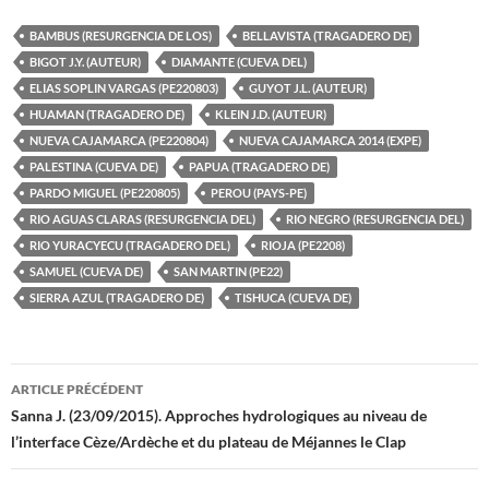
BAMBUS (RESURGENCIA DE LOS)
BELLAVISTA (TRAGADERO DE)
BIGOT J.Y. (AUTEUR)
DIAMANTE (CUEVA DEL)
ELIAS SOPLIN VARGAS (PE220803)
GUYOT J.L. (AUTEUR)
HUAMAN (TRAGADERO DE)
KLEIN J.D. (AUTEUR)
NUEVA CAJAMARCA (PE220804)
NUEVA CAJAMARCA 2014 (EXPE)
PALESTINA (CUEVA DE)
PAPUA (TRAGADERO DE)
PARDO MIGUEL (PE220805)
PEROU (PAYS-PE)
RIO AGUAS CLARAS (RESURGENCIA DEL)
RIO NEGRO (RESURGENCIA DEL)
RIO YURACYECU (TRAGADERO DEL)
RIOJA (PE2208)
SAMUEL (CUEVA DE)
SAN MARTIN (PE22)
SIERRA AZUL (TRAGADERO DE)
TISHUCA (CUEVA DE)
Navigation
ARTICLE PRÉCÉDENT
des
Sanna J. (23/09/2015). Approches hydrologiques au niveau de
l’interface Cèze/Ardèche et du plateau de Méjannes le Clap
articles