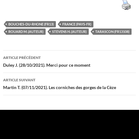
BOUCHES-DU-RHONE (FR13)
FRANCE (PAYS-FR)
ROUARD M. (AUTEUR)
STEVENS H. (AUTEUR)
TARASCON (FR13108)
Navigation
ARTICLE PRÉCÉDENT
des
Duley J. (28/10/2021). Merci pour ce moment
articles
ARTICLE SUIVANT
Martin T. (07/11/2021). Les corniches des gorges de la Cèze