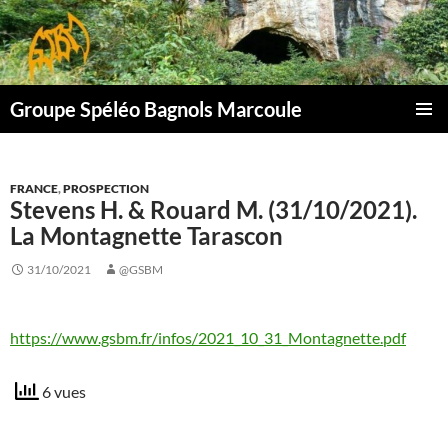
Aller
au
contenu
Groupe Spéléo Bagnols Marcoule
MENU
PRINCI
FRANCE
,
PROSPECTION
Stevens H. & Rouard M. (31/10/2021).
La Montagnette Tarascon
31/10/2021
@GSBM
https://www.gsbm.fr/infos/2021_10_31_Montagnette.pdf
6 vues