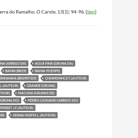
erra do Ramalho. O Carste, 13(1): 94-96. [
lien
]
INA (ABRIGO DA)
AGUA FINA (GRUNA DA)
BAHIA (BR29)
BAHIA 99 (EXPE)
INHANHA (BR2907103)
CHAIMOWICZ F. (AUTEUR)
. (AUTEUR)
GRANDE (GRUNA)
UTEUR)
MACUNA (GRUNAS DE)
 (GRUNA DO)
PEDRO CASSIANO (ABRIGO DO)
PERRET J.F. (AUTEUR)
UR)
SENNA HORTA L. (AUTEUR)