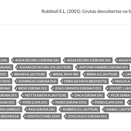
Rubbioli E.L. (2001). Grutas descobertas na S
 DA)
AGUA ESCURA 1 (GRUNA DA)
AGUA ESCURA 2 (GRUNA DA)
AGUA F
GRUNA)
AGUIAR DE MOURA V.M. (AUTEUR)
ANTONIO MINEIRO (GRUNA DO)
 DO)
BRANDI R. (AUTEUR)
BRESIL (PAYS-BR)
BRINA A.E. (AUTEUR)
CAR
O DOS)
DOMINGAO (GRUNA DO)
FEIRA DA MATA (BR2910776)
FRAGOLA L
GRUNA)
INDIO (GRUNA DO)
JOAO GRAVATA (GRUNAO DO)
JOLIVET J. (A
GRUNA DO)
MOTTA BAETA A. (AUTEUR)
ONCA (GRUNA DA)
PE DE SERRA
RUNA DO)
PEIXE (LAPA DO)
PEIXES (GRUNA DOS)
PEIXES (LAPA DOS)
REA (ABRIGO)
RAIZ (GRUNA DA)
RUBBIOLI E.L. (AUTEUR)
SANNA J. (AUTE
(BR2930154)
VENTOS (TUNEL DOS)
ZOOLOGICO (GRUNA DO)