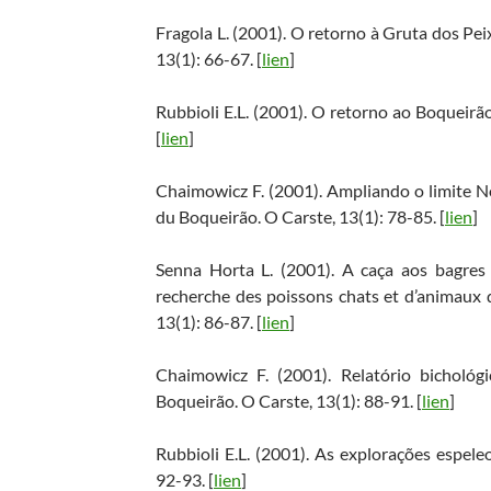
Fragola L. (2001). O retorno à Gruta dos Pei
13(1): 66-67. [
lien
]
Rubbioli E.L. (2001). O retorno ao Boqueirã
[
lien
]
Chaimowicz F. (2001). Ampliando o limite N
du Boqueirão. O Carste, 13(1): 78-85. [
lien
]
Senna Horta L. (2001). A caça aos bagres
recherche des poissons chats et d’animaux 
13(1): 86-87. [
lien
]
Chaimowicz F. (2001). Relatório bicholó
Boqueirão. O Carste, 13(1): 88-91. [
lien
]
Rubbioli E.L. (2001). As explorações espele
92-93. [
lien
]