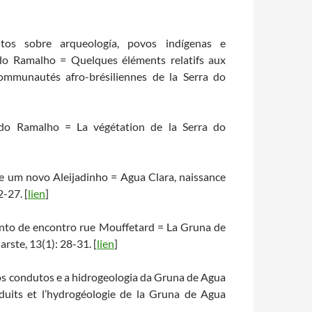
tos sobre arqueología, povos indígenas e
do Ramalho = Quelques éléments relatifs aux
ommunautés afro-brésiliennes de la Serra do
 do Ramalho = La végétation de la Serra do
de um novo Aleijadinho = Agua Clara, naissance
-27. [
lien
]
ponto de encontro rue Mouffetard = La Gruna de
rste, 13(1): 28-31. [
lien
]
dos condutos e a hidrogeologia da Gruna de Agua
duits et l’hydrogéologie de la Gruna de Agua