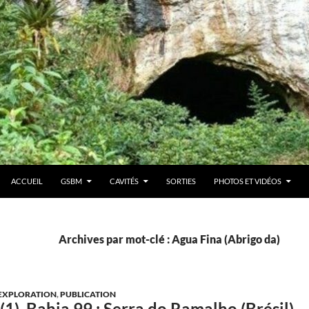
ACCUEIL
GSBM
CAVITÉS
SORTIES
PHOTOS ET VIDÉOS
Archives par mot-clé : Agua Fina (Abrigo da)
EXPLORATION
,
PUBLICATION
1), Bahia 99 : Serra do Ramalho (Brésil)