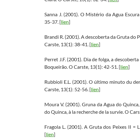
Sanna J. (2001). O Mistério da Agua Escura
35-37. [
lien
]
Brandi R. (2001). A descoberta da Gruta do P
Carste, 13(1): 38-41. [
lien
]
Perret J.F. (2001). Dia de folga, a descobert
Boqueirão. O Carste, 13(1): 42-51. [
lien
]
Rubbioli E.L. (2001). O último minuto du der
Carste, 13(1): 52-56. [
lien
]
Moura V. (2001). Gruna da Agua do Quinca, 
do Quinca, à la recherche de la survie. O Carst
Fragola L. (2001). A Gruta dos Peixes II = L
[
lien
]