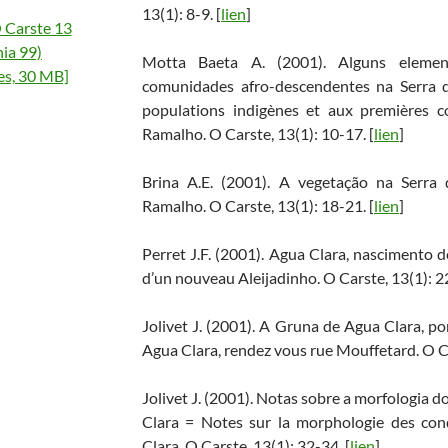
13(1): 8-9. [
lien
]
 Carste 13
ia 99)
Motta Baeta A. (2001). Alguns elemen
es, 30 MB]
comunidades afro-descendentes na Serra 
populations indigènes et aux premières c
Ramalho. O Carste, 13(1): 10-17. [
lien
]
Brina A.E. (2001). A vegetação na Serra
Ramalho. O Carste, 13(1): 18-21. [
lien
]
Perret J.F. (2001). Agua Clara, nascimento 
d’un nouveau Aleijadinho. O Carste, 13(1): 22
Jolivet J. (2001). A Gruna de Agua Clara, 
Agua Clara, rendez vous rue Mouffetard. O Ca
Jolivet J. (2001). Notas sobre a morfologia 
Clara = Notes sur la morphologie des con
Clara. O Carste, 13(1): 32-34. [
lien
]