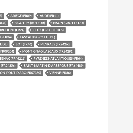
7)
ARIEGE (FR09)
AUDE (FR11)
034)
BIGOT J.Y. (AUTEUR)
BISON (GROTTE DU)
RDOGNE (FR24)
FIEUX (GROTTE DES)
 (FR34)
LASCAUX (GROTTE DE)
E DE)
LOT (FR46)
MEYRALS (FR24268)
FR09204)
MONTIGNAC-LASCAUX (FR24291)
IGNAC (FR46216)
PYRENEES-ATLANTIQUES (FR64)
(FR24356)
SAINT-MARTIN-D'ARBEROUE (FR64489)
ON-PONT-D'ARC (FR07330)
VIENNE (FR86)