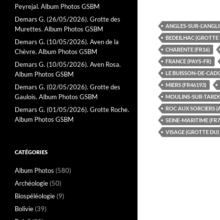
Peyrejal. Album Photos GSBM
Demars G. (26/05/2026). Grotte des
ANGLES-SUR-L'ANGLIN
Murettes. Album Photos GSBM
BEDEILHAC (GROTTE 
Demars G. (10/05/2026). Aven de la
CHARENTE (FR16)
Chèvre. Album Photos GSBM
FRANCE (PAYS-FR)
Demars G. (10/05/2026). Aven Rosa.
LE BUISSON-DE-CADO
Album Photos GSBM
MIERS (FR46193)
Demars G. (02/05/2026). Grotte des
Gaulois. Album Photos GSBM
MOULINS-SUR-TARDOI
ROC AUX SORCIERS (
Demars G. (01/05/2026). Grotte Roche.
Album Photos GSBM
SEINE-MARITIME (FR7
VISAGE (GROTTE DU)
CATÉGORIES
Album Photos
(580)
Archéologie
(50)
Biospéléologie
(9)
Bolivie
(39)