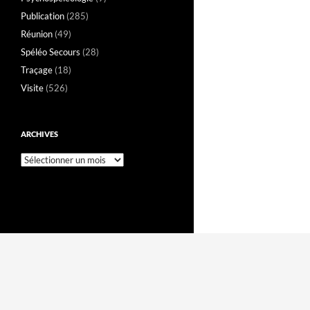
Publication
(285)
Réunion
(49)
Spéléo Secours
(28)
Traçage
(18)
Visite
(526)
ARCHIVES
Archives