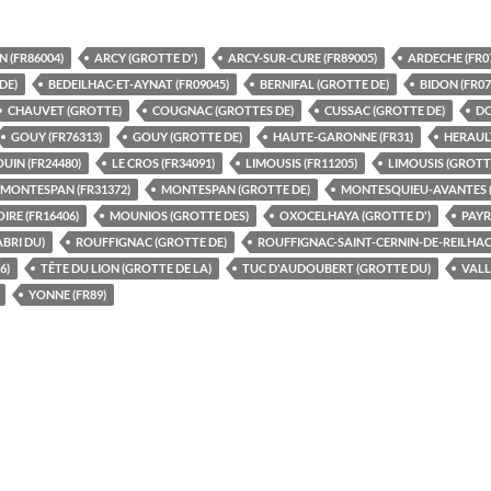
 (FR86004)
ARCY (GROTTE D')
ARCY-SUR-CURE (FR89005)
ARDECHE (FR0
DE)
BEDEILHAC-ET-AYNAT (FR09045)
BERNIFAL (GROTTE DE)
BIDON (FR07
CHAUVET (GROTTE)
COUGNAC (GROTTES DE)
CUSSAC (GROTTE DE)
DO
GOUY (FR76313)
GOUY (GROTTE DE)
HAUTE-GARONNE (FR31)
HERAULT
UIN (FR24480)
LE CROS (FR34091)
LIMOUSIS (FR11205)
LIMOUSIS (GROTT
MONTESPAN (FR31372)
MONTESPAN (GROTTE DE)
MONTESQUIEU-AVANTES (
RE (FR16406)
MOUNIOS (GROTTE DES)
OXOCELHAYA (GROTTE D')
PAYR
ABRI DU)
ROUFFIGNAC (GROTTE DE)
ROUFFIGNAC-SAINT-CERNIN-DE-REILHAC 
6)
TÊTE DU LION (GROTTE DE LA)
TUC D'AUDOUBERT (GROTTE DU)
VALL
YONNE (FR89)