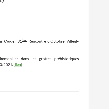
ème
sis (Aude).
31
Rencontre d’Octobre
, Villegly
immobilier dans les grottes préhistoriques
10/2021. [
lien
]