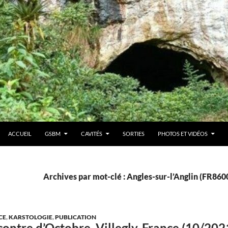
ACCUEIL
GSBM
CAVITÉS
SORTIES
PHOTOS ET VIDÉOS
Archives par mot-clé : Angles-sur-l’Anglin (FR860
CE
,
KARSTOLOGIE
,
PUBLICATION
ntre d’Octobre, Villegly, France (10/202