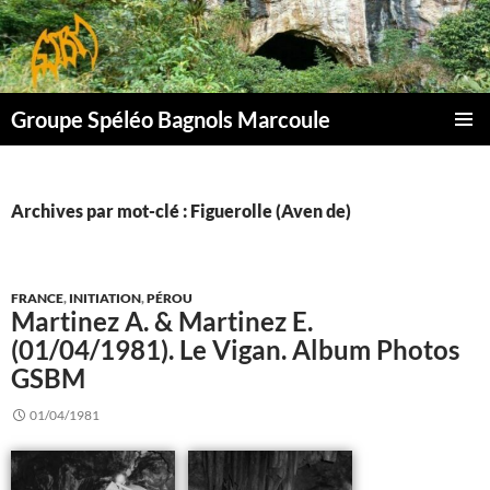
Aller
au
contenu
Groupe Spéléo Bagnols Marcoule
MENU
PRINCI
Archives par mot-clé : Figuerolle (Aven de)
FRANCE
,
INITIATION
,
PÉROU
Martinez A. & Martinez E.
(01/04/1981). Le Vigan. Album Photos
GSBM
01/04/1981