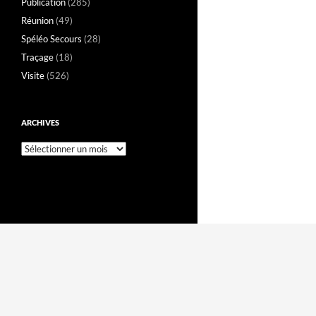
Publication
(285)
Réunion
(49)
Spéléo Secours
(28)
Traçage
(18)
Visite
(526)
ARCHIVES
Archives