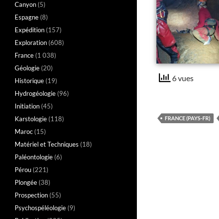
Canyon
(5)
Espagne
(8)
Expédition
(157)
Exploration
(608)
France
(1 038)
Géologie
(20)
6 vues
Historique
(19)
Hydrogéologie
(96)
Initiation
(45)
Karstologie
(118)
FRANCE (PAYS-FR)
Maroc
(15)
Matériel et Techniques
(18)
Paléontologie
(6)
Pérou
(221)
Plongée
(38)
Prospection
(55)
Psychospéléologie
(9)