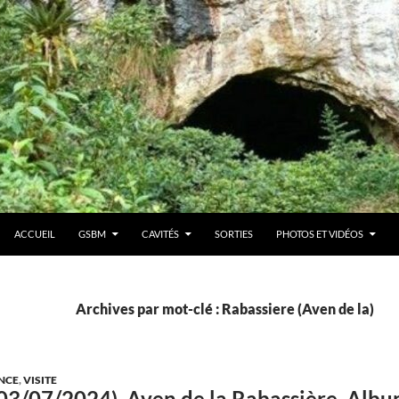
ACCUEIL
GSBM
CAVITÉS
SORTIES
PHOTOS ET VIDÉOS
Archives par mot-clé : Rabassiere (Aven de la)
NCE
,
VISITE
(03/07/2024). Aven de la Rabassière. Al