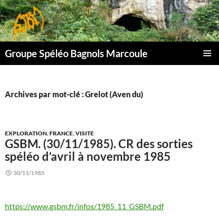
Aller
au
contenu
Groupe Spéléo Bagnols Marcoule
MENU
PRINCI
Archives par mot-clé : Grelot (Aven du)
EXPLORATION
,
FRANCE
,
VISITE
GSBM. (30/11/1985). CR des sorties
spéléo d’avril à novembre 1985
30/11/1985
https://www.gsbm.fr/infos/1985_11_GSBM.pdf