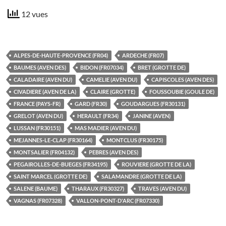
12 vues
ALPES-DE-HAUTE-PROVENCE (FR04)
ARDECHE (FR07)
BAUMES (AVEN DES)
BIDON (FR07034)
BRET (GROTTE DE)
CALADAIRE (AVEN DU)
CAMELIE (AVEN DU)
CAPISCOLES (AVEN DES)
CIVADIERE (AVEN DE LA)
CLAIRE (GROTTE)
FOUSSOUBIE (GOULE DE)
FRANCE (PAYS-FR)
GARD (FR30)
GOUDARGUES (FR30131)
GRELOT (AVEN DU)
HERAULT (FR34)
JANINE (AVEN)
LUSSAN (FR30151)
MAS MADIER (AVEN DU)
MEJANNES-LE-CLAP (FR30164)
MONTCLUS (FR30175)
MONTSALIER (FR04132)
PEBRES (AVEN DES)
PEGAIROLLES-DE-BUEGES (FR34195)
ROUVIERE (GROTTE DE LA)
SAINT MARCEL (GROTTE DE)
SALAMANDRE (GROTTE DE LA)
SALENE (BAUME)
THARAUX (FR30327)
TRAVES (AVEN DU)
VAGNAS (FR07328)
VALLON-PONT-D'ARC (FR07330)