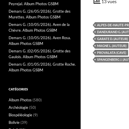
13 vues
Peyrejal. Album Photos GSBM
Demars G. (26/05/2026). Grotte des
Murettes. Album Photos GSBM
Demars G. (10/05/2026). Aven de la
ALPES-DE-HAUTE-PR
Chèvre. Album Photos GSBM
DANDURAND G. (AUT
Demars G. (10/05/2026). Aven Rosa.
GARATE D. (AUTEUR)
Album Photos GSBM
MAGNE L. (AUTEUR)
Demars G. (02/05/2026). Grotte des
PROVALATA (CAVE)
Gaulois. Album Photos GSBM
SPANGENBERG J. (AU
Demars G. (01/05/2026). Grotte Roche.
Album Photos GSBM
CATÉGORIES
Album Photos
(580)
Archéologie
(50)
Biospéléologie
(9)
Bolivie
(39)