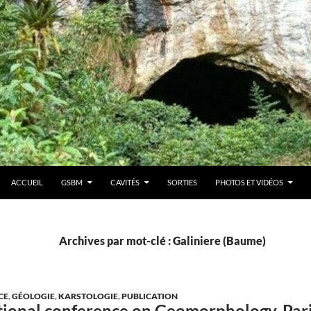
ACCUEIL
GSBM
CAVITÉS
SORTIES
PHOTOS ET VIDÉOS
Archives par mot-clé : Galiniere (Baume)
CE
,
GÉOLOGIE
,
KARSTOLOGIE
,
PUBLICATION
tional conference on Geomorphology, Pari