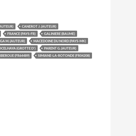
(AUTEUR)
CANEROT J. (AUTEUR)
FRANCE (PAYS-FR)
GALINIERE (BAUME)
GA M. (AUTEUR)
MACEDOINE DU NORD (PAYS-MK)
CELHAYA (GROTTE D')
PARENT G. (AUTEUR)
BEROUE (FR64489)
SIMIANE-LA-ROTONDE (FR04208)