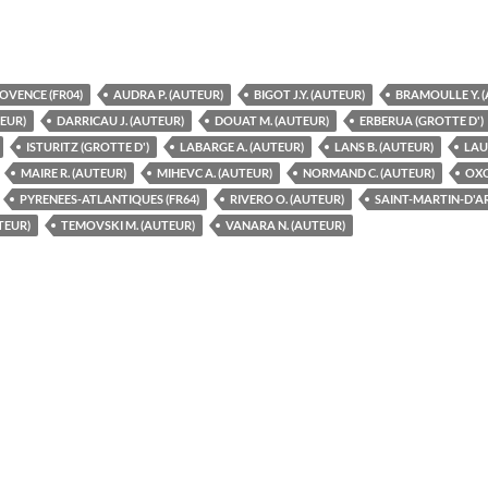
OVENCE (FR04)
AUDRA P. (AUTEUR)
BIGOT J.Y. (AUTEUR)
BRAMOULLE Y. 
EUR)
DARRICAU J. (AUTEUR)
DOUAT M. (AUTEUR)
ERBERUA (GROTTE D')
ISTURITZ (GROTTE D')
LABARGE A. (AUTEUR)
LANS B. (AUTEUR)
LAU
MAIRE R. (AUTEUR)
MIHEVC A. (AUTEUR)
NORMAND C. (AUTEUR)
OXO
PYRENEES-ATLANTIQUES (FR64)
RIVERO O. (AUTEUR)
SAINT-MARTIN-D'AR
TEUR)
TEMOVSKI M. (AUTEUR)
VANARA N. (AUTEUR)