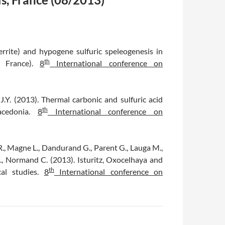
ferrite) and hypogene sulfuric speleogenesis in
th
, France).
8
International conference on
J.Y. (2013). Thermal carbonic and sulfuric acid
th
acedonia.
8
International conference on
e R., Magne L., Dandurand G., Parent G., Lauga M.,
J., Normand C. (2013). Isturitz, Oxocelhaya and
th
cal studies.
8
International conference on