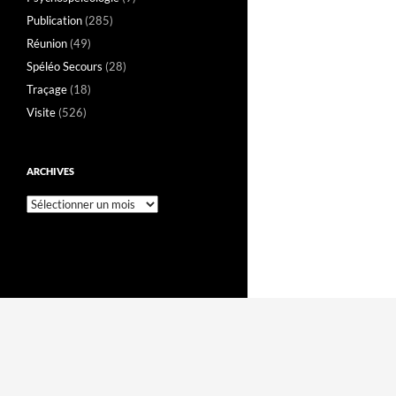
Publication
(285)
Réunion
(49)
Spéléo Secours
(28)
Traçage
(18)
Visite
(526)
ARCHIVES
Archives