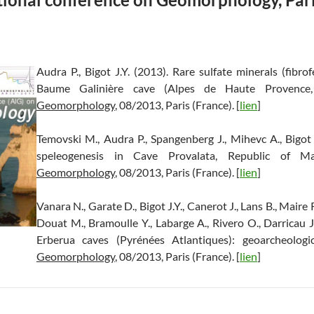
Audra P., Bigot J.Y. (2013). Rare sulfate minerals (fibro
Baume Galinière cave (Alpes de Haute Provence
Geomorphology
, 08/2013, Paris (France). [
lien
]
Temovski M., Audra P., Spangenberg J., Mihevc A., Bigot 
speleogenesis in Cave Provalata, Republic of M
Geomorphology
, 08/2013, Paris (France). [
lien
]
Vanara N., Garate D., Bigot J.Y., Canerot J., Lans B., Mair
Douat M., Bramoulle Y., Labarge A., Rivero O., Darricau 
Erberua caves (Pyrénées Atlantiques): geoarcheologi
Geomorphology
, 08/2013, Paris (France). [
lien
]