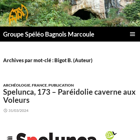
Aller
au
contenu
Groupe Spéléo Bagnols Marcoule
MENU
PRINCI
Archives par mot-clé : Bigot B. (Auteur)
ARCHÉOLOGIE
,
FRANCE
,
PUBLICATION
Spelunca, 173 – Paréidolie caverne aux
Voleurs
31/03/2024