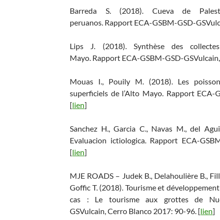
Barreda S. (2018). Cueva de Palest
peruanos. Rapport ECA-GSBM-GSD-GSVulcain
Lips J. (2018). Synthèse des collecte
Mayo. Rapport ECA-GSBM-GSD-GSVulcain, C
Mouas I., Pouily M. (2018). Les poisson
superficiels de l’Alto Mayo. Rapport ECA
[
lien
]
Sanchez H., Garcia C., Navas M., del Aguil
Evaluacion ictiologica. Rapport ECA-GSB
[
lien
]
MJE ROADS – Judek B., Delahoulière B., Fillo
Goffic T. (2018). Tourisme et développement
cas : Le tourisme aux grottes de N
GSVulcain, Cerro Blanco 2017: 90-96. [
lien
]