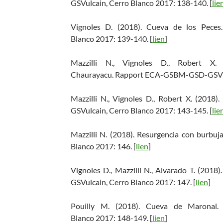
GSVulcain, Cerro Blanco 2017: 138-140. [
lie
Vignoles D. (2018). Cueva de los Pece
Blanco 2017: 139-140. [
lien
]
Mazzilli N., Vignoles D., Robert 
Chaurayacu. Rapport ECA-GSBM-GSD-GSVulc
Mazzilli N., Vignoles D., Robert X. (20
GSVulcain, Cerro Blanco 2017: 143-145. [
lie
Mazzilli N. (2018). Resurgencia con burb
Blanco 2017: 146. [
lien
]
Vignoles D., Mazzilli N., Alvarado T. (20
GSVulcain, Cerro Blanco 2017: 147. [
lien
]
Pouilly M. (2018). Cueva de Maronal
Blanco 2017: 148-149. [
lien
]