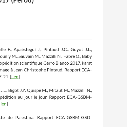
le F., Apaéstegui J., Pintaud J.C., Guyot J.L.,
Pouilly M., Sauvain M., Mazzilli N., Fabre O., Baby
 Expédition scientifique Cerro Blanco 2017, karst
mage à Jean Christophe Pintaud. Rapport ECA-
-21. [
lien
]
.L., Bigot J.Y. Quispe M., Mitaut M., Mazzilli N.,
Expédition au jour le jour. Rapport ECA-GSBM-
lien
]
rotte de Palestina. Rapport ECA-GSBM-GSD-