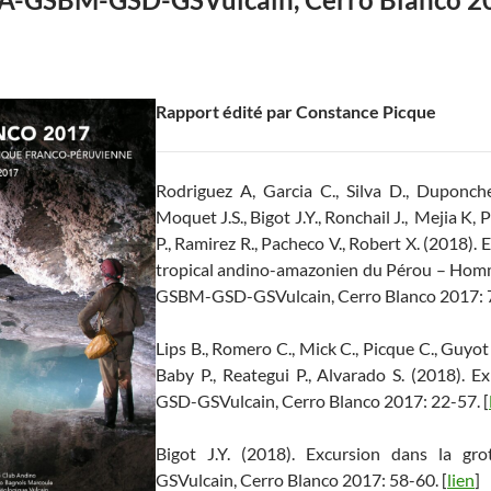
Rapport édité par Constance Picque
Rodriguez A, Garcia C., Silva D., Duponchel
Moquet J.S., Bigot J.Y., Ronchail J., Mejia K, 
P., Ramirez R., Pacheco V., Robert X. (2018).
tropical andino-amazonien du Pérou – Hom
GSBM-GSD-GSVulcain, Cerro Blanco 2017: 7
Lips B., Romero C., Mick C., Picque C., Guyot J
Baby P., Reategui P., Alvarado S. (2018). 
GSD-GSVulcain, Cerro Blanco 2017: 22-57. [
Bigot J.Y. (2018). Excursion dans la g
GSVulcain, Cerro Blanco 2017: 58-60. [
lien
]