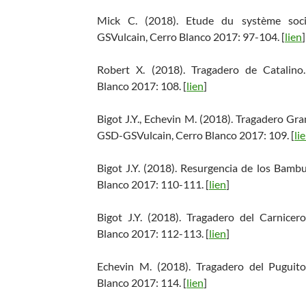
Mick C. (2018). Etude du système soc
GSVulcain, Cerro Blanco 2017: 97-104. [
lien
]
Robert X. (2018). Tragadero de Catali
Blanco 2017: 108. [
lien
]
Bigot J.Y., Echevin M. (2018). Tragadero G
GSD-GSVulcain, Cerro Blanco 2017: 109. [
li
Bigot J.Y. (2018). Resurgencia de los Ba
Blanco 2017: 110-111. [
lien
]
Bigot J.Y. (2018). Tragadero del Carnic
Blanco 2017: 112-113. [
lien
]
Echevin M. (2018). Tragadero del Pugui
Blanco 2017: 114. [
lien
]