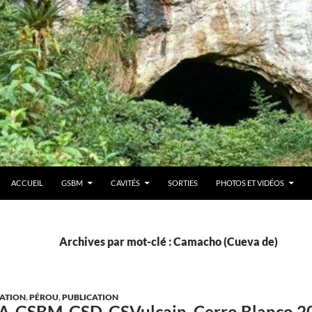
ACCUEIL
GSBM
CAVITÉS
SORTIES
PHOTOS ET VIDÉOS
Archives par mot-clé : Camacho (Cueva de)
ATION
,
PÉROU
,
PUBLICATION
A-GSBM-GSD-GSVulcain, Cerro Blanco 20