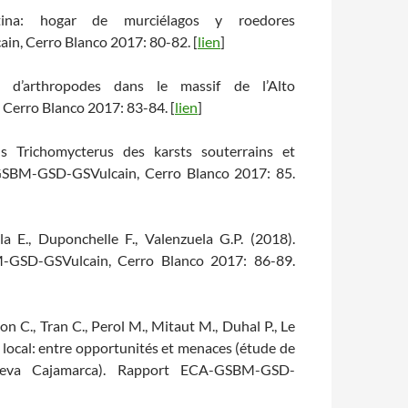
ina: hogar de murciélagos y roedores
, Cerro Blanco 2017: 80-82. [
lien
]
s d’arthropodes dans le massif de l’Alto
erro Blanco 2017: 83-84. [
lien
]
s Trichomycterus des karsts souterrains et
-GSBM-GSD-GSVulcain, Cerro Blanco 2017: 85.
a E., Duponchelle F., Valenzuela G.P. (2018).
M-GSD-GSVulcain, Cerro Blanco 2017: 86-89.
n C., Tran C., Perol M., Mitaut M., Duhal P., Le
 local: entre opportunités et menaces (étude de
ueva Cajamarca). Rapport ECA-GSBM-GSD-