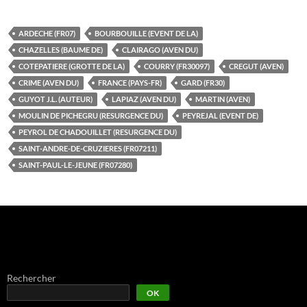
ARDECHE (FR07)
BOURBOUILLE (EVENT DE LA)
CHAZELLES (BAUME DE)
CLAIRAGO (AVEN DU)
COTEPATIERE (GROTTE DE LA)
COURRY (FR30097)
CREGUT (AVEN)
CRIME (AVEN DU)
FRANCE (PAYS-FR)
GARD (FR30)
GUYOT J.L. (AUTEUR)
LAPIAZ (AVEN DU)
MARTIN (AVEN)
MOULIN DE PICHEGRU (RESURGENCE DU)
PEYREJAL (EVENT DE)
PEYROL DE CHADOUILLET (RESURGENCE DU)
SAINT-ANDRE-DE-CRUZIERES (FR07211)
SAINT-PAUL-LE-JEUNE (FR07280)
Rechercher
OK