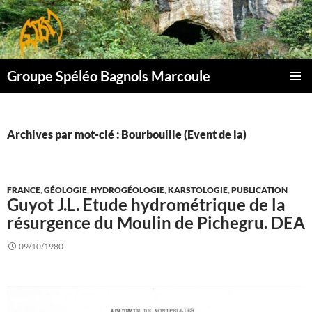
Aller
au
contenu
Groupe Spéléo Bagnols Marcoule
MENU
PRINCI
Archives par mot-clé : Bourbouille (Event de la)
FRANCE
,
GÉOLOGIE
,
HYDROGÉOLOGIE
,
KARSTOLOGIE
,
PUBLICATION
Guyot J.L. Etude hydrométrique de la
résurgence du Moulin de Pichegru. DEA
09/10/1980