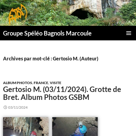
Aller
au
contenu
Groupe Spéléo Bagnols Marcoule
MENU
PRINCI
Archives par mot-clé : Gertosio M. (Auteur)
ALBUM PHOTOS
,
FRANCE
,
VISITE
Gertosio M. (03/11/2024). Grotte de
Bret. Album Photos GSBM
03/11/2024