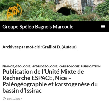
Aller
au
contenu
Groupe Spéléo Bagnols Marcoule
MENU
PRINCI
Archives par mot-clé : Graillot D. (Auteur)
FRANCE
,
GÉOLOGIE
,
HYDROGÉOLOGIE
,
KARSTOLOGIE
,
PUBLICATION
Publication de l’Unité Mixte de
Recherche ESPACE, Nice –
Paléogéographie et karstogenèse du
bassin d’Issirac
15/10/2017