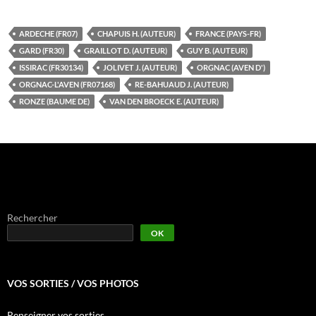
ARDECHE (FR07)
CHAPUIS H. (AUTEUR)
FRANCE (PAYS-FR)
GARD (FR30)
GRAILLOT D. (AUTEUR)
GUY B. (AUTEUR)
ISSIRAC (FR30134)
JOLIVET J. (AUTEUR)
ORGNAC (AVEN D')
ORGNAC-L'AVEN (FR07168)
RE-BAHUAUD J. (AUTEUR)
RONZE (BAUME DE)
VAN DEN BROECK E. (AUTEUR)
Rechercher
OK
VOS SORTIES / VOS PHOTOS
Renseigner vos sorties