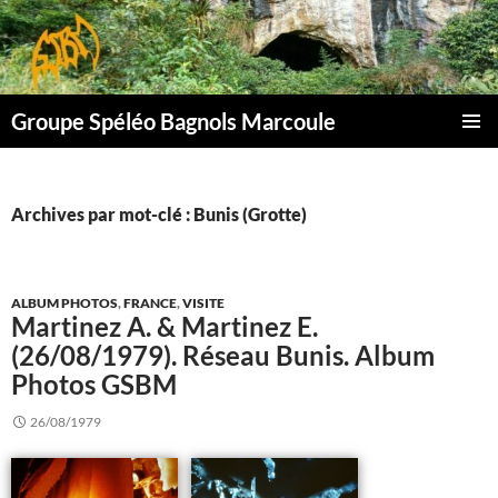
Aller
au
contenu
Groupe Spéléo Bagnols Marcoule
MENU
PRINCI
Archives par mot-clé : Bunis (Grotte)
ALBUM PHOTOS
,
FRANCE
,
VISITE
Martinez A. & Martinez E.
(26/08/1979). Réseau Bunis. Album
Photos GSBM
26/08/1979