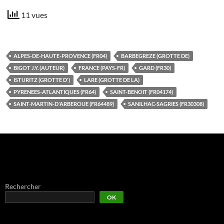
11 vues
ALPES-DE-HAUTE-PROVENCE (FR04)
BARBEGREZE (GROTTE DE)
BIGOT J.Y. (AUTEUR)
FRANCE (PAYS-FR)
GARD (FR30)
ISTURITZ (GROTTE D')
LARE (GROTTE DE LA)
PYRENEES-ATLANTIQUES (FR64)
SAINT-BENOIT (FR04174)
SAINT-MARTIN-D'ARBEROUE (FR64489)
SANILHAC-SAGRIES (FR30308)
Rechercher
OK