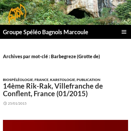
Aller
au
contenu
Groupe Spéléo Bagnols Marcoule
MENU
PRINCI
Archives par mot-clé : Barbegreze (Grotte de)
BIOSPÉLÉOLOGIE
,
FRANCE
,
KARSTOLOGIE
,
PUBLICATION
14ème Rik-Rak, Villefranche de
Conflent, France (01/2015)
25/01/2015