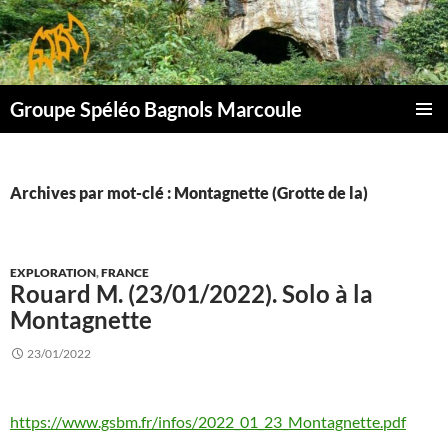
Aller
au
contenu
Groupe Spéléo Bagnols Marcoule
MENU
PRINCI
Archives par mot-clé : Montagnette (Grotte de la)
EXPLORATION
,
FRANCE
Rouard M. (23/01/2022). Solo à la
Montagnette
23/01/2022
https://www.gsbm.fr/infos/2022_01_23_Montagnette.pdf