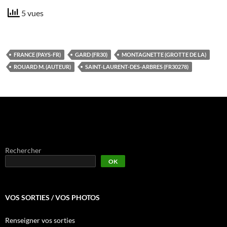
5 vues
FRANCE (PAYS-FR)
GARD (FR30)
MONTAGNETTE (GROTTE DE LA)
ROUARD M. (AUTEUR)
SAINT-LAURENT-DES-ARBRES (FR30278)
Rechercher
OK
VOS SORTIES / VOS PHOTOS
Renseigner vos sorties