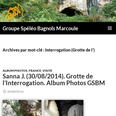
Aller
au
contenu
Groupe Spéléo Bagnols Marcoule
MENU
PRINCI
Archives par mot-clé : Interrogation (Grotte de l’)
ALBUM PHOTOS
,
FRANCE
,
VISITE
Sanna J. (30/08/2014). Grotte de
l’Interrogation. Album Photos GSBM
30/08/2014